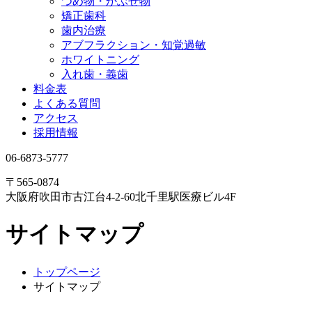
つめ物・かぶせ物
矯正歯科
歯内治療
アブフラクション・知覚過敏
ホワイトニング
入れ歯・義歯
料金表
よくある質問
アクセス
採用情報
06-6873-5777
〒565-0874
大阪府吹田市古江台4-2-60
北千里駅医療ビル4F
サイトマップ
トップページ
サイトマップ