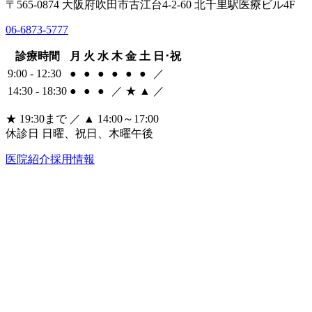
〒565-0874
大阪府吹田市古江台4-2-60 北千里駅医療ビル4F
06-6873-5777
診療時間
月
火
水
木
金
土
日･祝
9:00 - 12:30
●
●
●
●
●
●
／
14:30 - 18:30
●
●
●
／
★
▲
／
★ 19:30まで ／ ▲ 14:00～17:00
休診日
日曜、祝日、木曜午後
医院紹介
採用情報